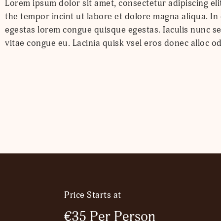
Lorem ipsum dolor sit amet, consectetur adipiscing eli
noyr dapibus. Lorem ipsum dolor sit amet, conse cte
the tempor incint ut labore et dolore magna aliqua. 
labore et dolore magna aliqua. In eu mi bibendum
egestas lorem congue quisque egestas. Iaculis nunc se
vitae congue eu. Lacinia quisk vsel eros donec alloc o
Price Starts at
€35 Per Person