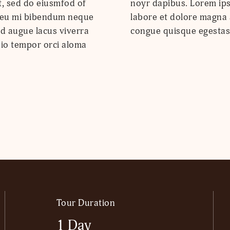
t, sed do eiusmfod of
tur tempor incint ut
In eu mi bibendum neque
 neque egestas lorem
d augue lacus viverra
congue quisque egestas.
dio tempor orci aloma
Tour Duration
1 Day