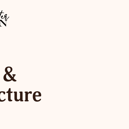
 &
cture