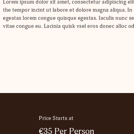
Lorem ipsum dolor sit amet, consectetur adipiscing eli
noyr dapibus. Lorem ipsum dolor sit amet, conse cte
the tempor incint ut labore et dolore magna aliqua. 
labore et dolore magna aliqua. In eu mi bibendum
egestas lorem congue quisque egestas. Iaculis nunc se
vitae congue eu. Lacinia quisk vsel eros donec alloc o
Price Starts at
€35 Per Person